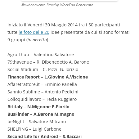
#swbenevento StartUp WeekEnd Benevento
Iniziato il Venerdi 30 Maggio 2014 tra i 50 partecipanti
tutte
le foto delle
20
idee presentate da cui si sono formati
9 gruppi (
in neretto
) :
Agro-Lhub – Valentino Salvatore
79thavenue – R. Dibenedetto A. Barone
Social Stadium – C. Pizzi, G. lorizio
Finance Report – L.Giovino A.Viscione
Affaretrattore.it – Erminio Panella
Sannio Sublime – Antonio Pedicini
Colloquidilavoro – Tecla Ruggiero
Bititaly – N.Mignone P.Fiorilo
BusFinder – A.Barone M.magno
beNight – Salvatore Mitrano
SHELPING – Luigi Carbone
Second Life for Android – S.Baccari