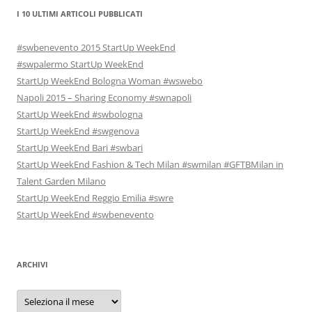
I 10 ULTIMI ARTICOLI PUBBLICATI
#swbenevento 2015 StartUp WeekEnd
#swpalermo StartUp WeekEnd
StartUp WeekEnd Bologna Woman #wswebo
Napoli 2015 – Sharing Economy #swnapoli
StartUp WeekEnd #swbologna
StartUp WeekEnd #swgenova
StartUp WeekEnd Bari #swbari
StartUp WeekEnd Fashion & Tech Milan #swmilan #GFTBMilan in
Talent Garden Milano
StartUp WeekEnd Reggio Emilia #swre
StartUp WeekEnd #swbenevento
ARCHIVI
Archivi