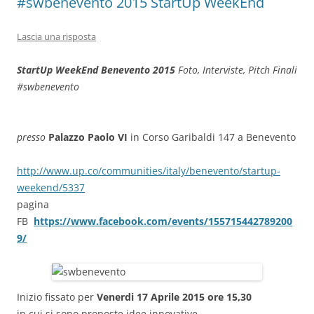
#swbenevento 2015 StartUp WeekEnd
Lascia una risposta
StartUp WeekEnd Benevento 2015
Foto, Interviste, Pitch Finali
#swbenevento
presso
Palazzo Paolo VI
in Corso Garibaldi 147 a Benevento
http://www.up.co/communities/italy/benevento/startup-
weekend/5337
pagina
FB
https://www.facebook.com/events/155715442789200
9/
Inizio fissato per
Venerdi 17 Aprile 2015 ore 15,30
in cui si sono proposte idee innovative,