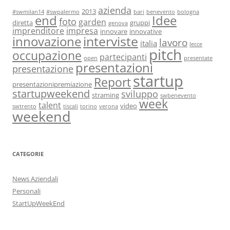
azienda
2013
#swmilan14
#swpalermo
bari
benevento
bologna
end
Idee
foto
garden
diretta
gruppi
genova
imprenditore
impresa
innovare
innovative
interviste
innovazione
lavoro
italia
lecce
pitch
occupazione
partecipanti
open
presentate
presentazioni
presentazione
startup
Report
presentazionipremiazione
startupweekend
sviluppo
straming
swbenevento
week
talent
video
swtrento
tiscali
torino
verona
weekend
CATEGORIE
News Aziendali
Personali
StartUpWeekEnd