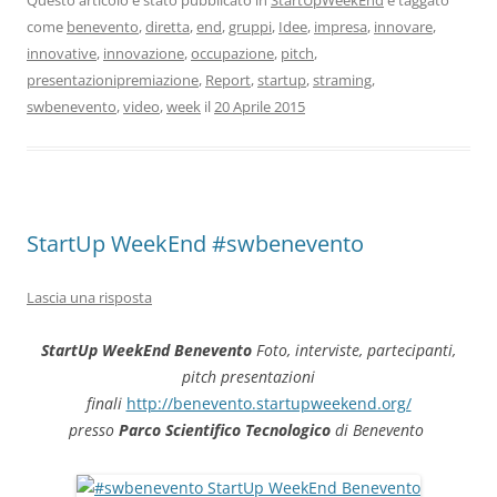
Questo articolo è stato pubblicato in
StartUpWeekEnd
e taggato
come
benevento
,
diretta
,
end
,
gruppi
,
Idee
,
impresa
,
innovare
,
innovative
,
innovazione
,
occupazione
,
pitch
,
presentazionipremiazione
,
Report
,
startup
,
straming
,
swbenevento
,
video
,
week
il
20 Aprile 2015
StartUp WeekEnd #swbenevento
Lascia una risposta
StartUp WeekEnd Benevento
Foto, interviste, partecipanti,
pitch presentazioni
finali
http://benevento.startupweekend.org/
presso
Parco Scientifico Tecnologico
di Benevento