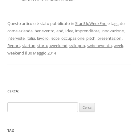
Questo articolo è stato pubblicato in
StartUpWeekEnd
e taggato
come
azienda
,
benevento
,
end
,
Idee
,
imprenditore
,
innovazione
,
interviste
,
italia
,
lavoro
,
lecce
,
occupazione
,
pitch
,
presentazioni
,
Report
,
startup
,
startupweekend
,
sviluppo
,
swbenevento
,
week
,
weekend
il
30 Maggio 2014
CERCA:
Ricerca
per:
TAG