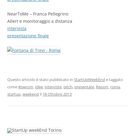
NearToMe – Franca Pellegrino
Allert e monitoraggio a distanza
intervista
presentazione finale
Questo articolo è stato pubblicato in
StartUpWeekEnd
e taggato
come
#swrom
,
Idee
,
interviste
,
pitch
,
presentate
,
Report
,
roma
,
startup
,
weekend
il
18 Ottobre 2013