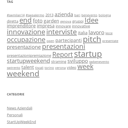
TAG
azienda
2013
#swmilan14
#swpalermo
bari
benevento
bologna
end
Idee
foto
garden
diretta
gruppi
genova
imprenditore
impresa
innovare
innovative
interviste
innovazione
lavoro
italia
lecce
pitch
occupazione
partecipanti
open
presentate
presentazioni
presentazione
startup
Report
presentazionipremiazione
startupweekend
sviluppo
straming
swbenevento
week
talent
video
swtrento
tiscali
torino
verona
weekend
CATEGORIE
News Aziendali
Personali
StartUpWeekEnd