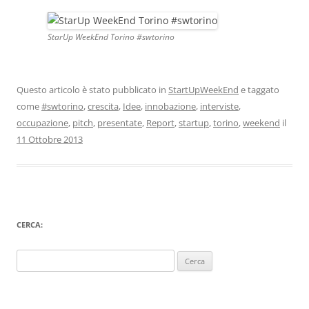
StarUp WeekEnd Torino #swtorino
Questo articolo è stato pubblicato in
StartUpWeekEnd
e taggato
come
#swtorino
,
crescita
,
Idee
,
innobazione
,
interviste
,
occupazione
,
pitch
,
presentate
,
Report
,
startup
,
torino
,
weekend
il
11 Ottobre 2013
CERCA:
Ricerca
per: