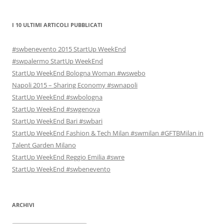
I 10 ULTIMI ARTICOLI PUBBLICATI
#swbenevento 2015 StartUp WeekEnd
#swpalermo StartUp WeekEnd
StartUp WeekEnd Bologna Woman #wswebo
Napoli 2015 – Sharing Economy #swnapoli
StartUp WeekEnd #swbologna
StartUp WeekEnd #swgenova
StartUp WeekEnd Bari #swbari
StartUp WeekEnd Fashion & Tech Milan #swmilan #GFTBMilan in
Talent Garden Milano
StartUp WeekEnd Reggio Emilia #swre
StartUp WeekEnd #swbenevento
ARCHIVI