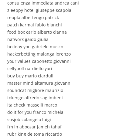
consulenza immediata andrea cani
zleeppy hotel giuseppe scapola
reopla albertengo patrick
patch karmai fabio bianchi
food box carlo alberto d’anna
natwork gaido giulia
holiday you gabriele musco
hackerbetting malanga lorenzo
your values caponetto giovanni
cellypoll nardiello yari
buy buy mario ciardulli
master mind altamura giovanni
soundcat migliore maurizio
tokengo alfredo saglimbeni
italcheck masselli marco
do it for you franco michela
sosjob colangelo luigi
I’m in aboozar jameh tahaf
rubriking de toma riccardo