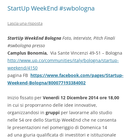
StartUp WeekEnd #swbologna
Lascia una risposta
StartUp WeekEnd Bologna
Foto, Interviste, Pitch Finali
#swbologna
presso
Camplus Bonomia,
Via Sante Vincenzi 49-51 – Bologna
http://www.up.co/communities/italy/bologna/startup-
weekend/4150
pagina FB
https://www.facebook.com/pages/Startup-
Weekend-Bologna/800077193384002
Inizio fissato per
Venerdi 12 Dicembre 2014 ore 18,00
in cui si proporranno delle idee innovative,
organizzandosi in
gruppi
per lavorarne allo studio
nelle 54 ore dello StartUp WeekEnd che ne consenta
le presentazioni nel pomeriggio di Domenica 14
ad una giuria qualificata di investitori e istituzionale