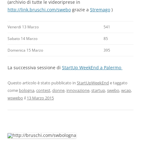
(archivio di tutte le videoriprese in
http://link.bruschi.com/swebo
grazie a
Stremago
)
Venerdi 13 Marzo
541
Sabato 14 Marzo
85
Domenica 15 Marzo
395
La successiva sessione di
StartUp WeekEnd a Palermo
Questo articolo è stato pubblicato in
StartUpWeekEnd
e taggato
come
bologna
,
contest
,
donne
,
innovazione
,
startup
,
swebo
,
wcap
,
wswebo
il
13 Marzo 2015