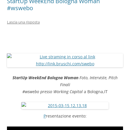
StartUp WeekEnd Bologna Woman
#wswebo
Lascia una risposta
StartUp WeekEnd Bologna Woman
Foto, Interviste, Pitch
Finali
#wswebo
presso Working Capital
a Bologna,IT
P
resentazione evento: