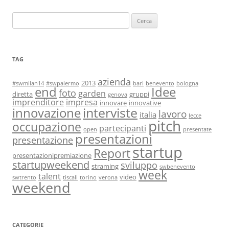
Ricerca
per:
TAG
azienda
2013
#swmilan14
#swpalermo
bari
benevento
bologna
end
Idee
foto
garden
diretta
gruppi
genova
imprenditore
impresa
innovare
innovative
interviste
innovazione
lavoro
italia
lecce
pitch
occupazione
partecipanti
open
presentate
presentazioni
presentazione
startup
Report
presentazionipremiazione
startupweekend
sviluppo
straming
swbenevento
week
talent
video
swtrento
tiscali
torino
verona
weekend
CATEGORIE