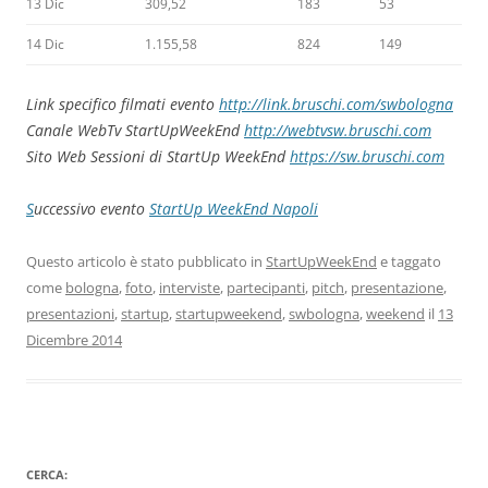
13 Dic
309,52
183
53
14 Dic
1.155,58
824
149
Link specifico filmati evento
http://link.bruschi.com/swbologna
Canale WebTv StartUpWeekEnd
http://webtvsw.bruschi.com
Sito Web Sessioni di StartUp WeekEnd
https://sw.bruschi.com
S
uccessivo evento
StartUp WeekEnd Napoli
Questo articolo è stato pubblicato in
StartUpWeekEnd
e taggato
come
bologna
,
foto
,
interviste
,
partecipanti
,
pitch
,
presentazione
,
presentazioni
,
startup
,
startupweekend
,
swbologna
,
weekend
il
13
Dicembre 2014
CERCA: