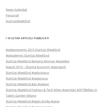
News Aziendali
Personali
StartUpWeekEnd
I 10 ULTIMI ARTICOLI PUBBLICATI
#swbenevento 2015 StartUp WeekEnd
#swpalermo StartUp WeekEnd
StartUp WeekEnd Bologna Woman #wswebo
Napoli 2015 – Sharing Economy #swnapoli
StartUp WeekEnd #swbologna
StartUp WeekEnd #swgenova
StartUp WeekEnd Bari #swbari
StartUp WeekEnd Fashion & Tech Milan #swmilan #GFTBMilan in
Talent Garden Milano
StartUp WeekEnd Reggio Emilia #swre