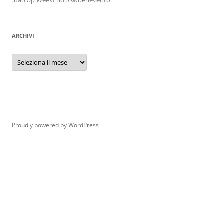
StartUp WeekEnd #swbenevento
ARCHIVI
Archivi
Proudly powered by WordPress