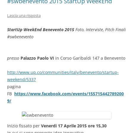
#swbenevento 2015 StartUp WeekEnd
Lascia una risposta
StartUp WeekEnd Benevento 2015
Foto, Interviste, Pitch Finali
#swbenevento
presso
Palazzo Paolo VI
in Corso Garibaldi 147 a Benevento
http://www.up.co/communities/italy/benevento/startup-
weekend/5337
pagina
FB
https://www.facebook.com/events/155715442789200
9/
Inizio fissato per
Venerdi 17 Aprile 2015 ore 15,30
in cui si sono proposte idee innovative,