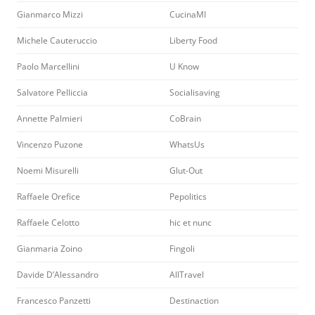
Gianmarco Mizzi
CucinaMI
Michele Cauteruccio
Liberty Food
Paolo Marcellini
U Know
Salvatore Pelliccia
Socialisaving
Annette Palmieri
CoBrain
Vincenzo Puzone
WhatsUs
Noemi Misurelli
Glut-Out
Raffaele Orefice
Pepolitics
Raffaele Celotto
hic et nunc
Gianmaria Zoino
Fingoli
Davide D’Alessandro
AllTravel
Francesco Panzetti
Destinaction