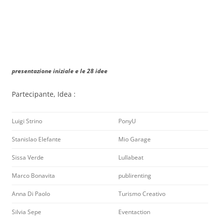
presentazione iniziale e le 28 idee
Partecipante, Idea :
Luigi Strino
PonyU
Stanislao Elefante
Mio Garage
Sissa Verde
Lullabeat
Marco Bonavita
publirenting
Anna Di Paolo
Turismo Creativo
Silvia Sepe
Eventaction