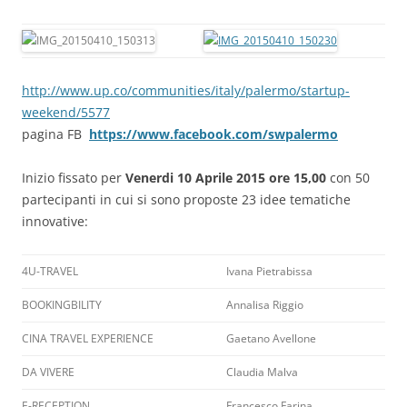
http://www.up.co/communities/italy/palermo/startup-
weekend/5577
pagina FB
https://www.facebook.com/swpalermo
Inizio fissato per
Venerdi 10 Aprile 2015 ore 15,00
con 50
partecipanti in cui si sono proposte 23 idee tematiche
innovative:
4U-TRAVEL
Ivana Pietrabissa
BOOKINGBILITY
Annalisa Riggio
CINA TRAVEL EXPERIENCE
Gaetano Avellone
DA VIVERE
Claudia Malva
E-RECEPTION
Francesco Farina