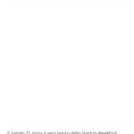
Il Sabato 21 inizia il vero lavoro dello StartUp WeekEnd,