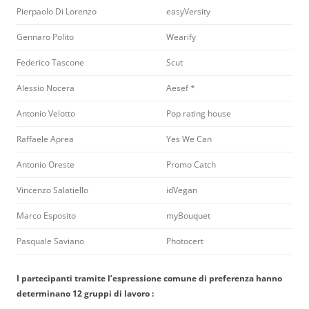
Pierpaolo Di Lorenzo
easyVersity
Gennaro Polito
Wearify
Federico Tascone
Scut
Alessio Nocera
Aesef *
Antonio Velotto
Pop rating house
Raffaele Aprea
Yes We Can
Antonio Oreste
Promo Catch
Vincenzo Salatiello
idVegan
Marco Esposito
myBouquet
Pasquale Saviano
Photocert
I partecipanti tramite l’espressione comune di preferenza hanno
determinano 12
gruppi di lavoro :