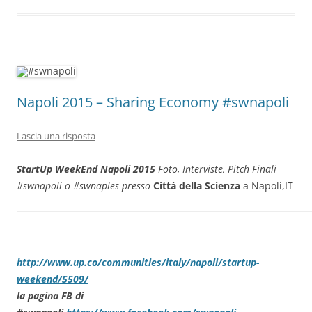
Napoli 2015 – Sharing Economy #swnapoli
Lascia una risposta
StartUp WeekEnd Napoli 2015
Foto, Interviste, Pitch Finali
#swnapoli o #swnaples
presso
Città della Scienza
a Napoli,IT
http://www.up.co/communities/italy/napoli/startup-
weekend/5509/
la pagina FB di