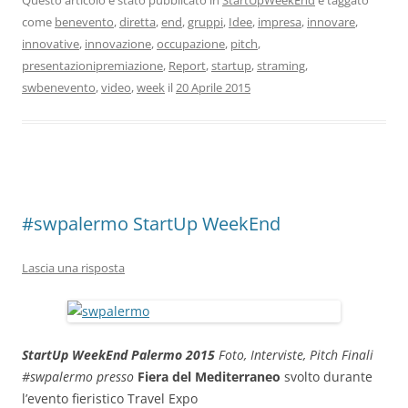
Questo articolo è stato pubblicato in
StartUpWeekEnd
e taggato
come
benevento
,
diretta
,
end
,
gruppi
,
Idee
,
impresa
,
innovare
,
innovative
,
innovazione
,
occupazione
,
pitch
,
presentazionipremiazione
,
Report
,
startup
,
straming
,
swbenevento
,
video
,
week
il
20 Aprile 2015
#swpalermo StartUp WeekEnd
Lascia una risposta
StartUp WeekEnd Palermo 2015
Foto, Interviste, Pitch Finali
#swpalermo
presso
Fiera del Mediterraneo
svolto durante
l’evento fieristico Travel Expo