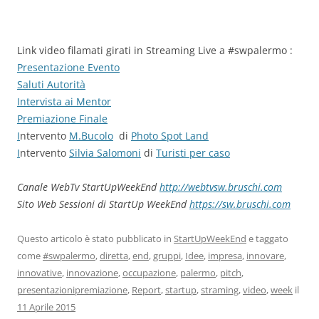
Link video filamati girati in Streaming Live a #swpalermo :
Presentazione Evento
Saluti Autorità
Intervista ai Mentor
Premiazione Finale
I
ntervento
M.Bucolo
di
Photo Spot Land
I
ntervento
Silvia Salomoni
di
Turisti per caso
Canale WebTv StartUpWeekEnd
http://webtvsw.bruschi.com
Sito Web Sessioni di StartUp WeekEnd
https://sw.bruschi.com
Questo articolo è stato pubblicato in
StartUpWeekEnd
e taggato
come
#swpalermo
,
diretta
,
end
,
gruppi
,
Idee
,
impresa
,
innovare
,
innovative
,
innovazione
,
occupazione
,
palermo
,
pitch
,
presentazionipremiazione
,
Report
,
startup
,
straming
,
video
,
week
il
11 Aprile 2015