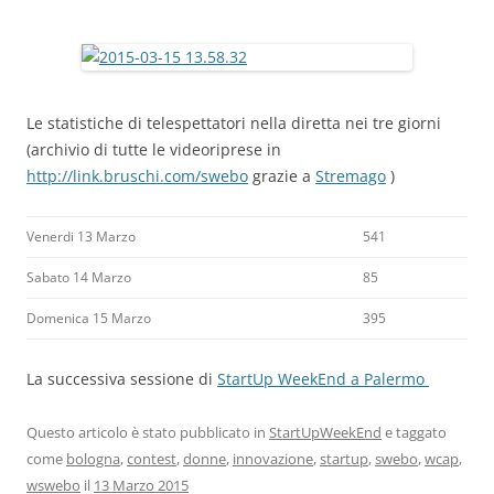
Le statistiche di telespettatori nella diretta nei tre giorni
(archivio di tutte le videoriprese in
http://link.bruschi.com/swebo
grazie a
Stremago
)
Venerdi 13 Marzo
541
Sabato 14 Marzo
85
Domenica 15 Marzo
395
La successiva sessione di
StartUp WeekEnd a Palermo
Questo articolo è stato pubblicato in
StartUpWeekEnd
e taggato
come
bologna
,
contest
,
donne
,
innovazione
,
startup
,
swebo
,
wcap
,
wswebo
il
13 Marzo 2015