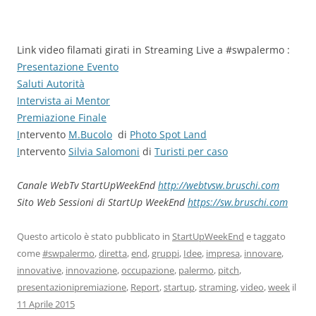
Link video filamati girati in Streaming Live a #swpalermo :
Presentazione Evento
Saluti Autorità
Intervista ai Mentor
Premiazione Finale
I
ntervento
M.Bucolo
di
Photo Spot Land
I
ntervento
Silvia Salomoni
di
Turisti per caso
Canale WebTv StartUpWeekEnd
http://webtvsw.bruschi.com
Sito Web Sessioni di StartUp WeekEnd
https://sw.bruschi.com
Questo articolo è stato pubblicato in
StartUpWeekEnd
e taggato
come
#swpalermo
,
diretta
,
end
,
gruppi
,
Idee
,
impresa
,
innovare
,
innovative
,
innovazione
,
occupazione
,
palermo
,
pitch
,
presentazionipremiazione
,
Report
,
startup
,
straming
,
video
,
week
il
11 Aprile 2015