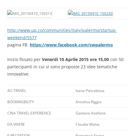
http://www.up.co/communities/italy/palermo/startup-
weekend/5577
pagina FB
https://www.facebook.com/swpalermo
Inizio fissato per
Venerdi 10 Aprile 2015 ore 15,00
con 50
partecipanti in cui si sono proposte 23 idee tematiche
innovative:
4U-TRAVEL
Ivana Pietrabissa
BOOKINGBILITY
Annalisa Riggio
CINA TRAVEL EXPERIENCE
Gaetano Avellone
DA VIVERE
Claudia Malva
E-RECEPTION
Francesco Farina