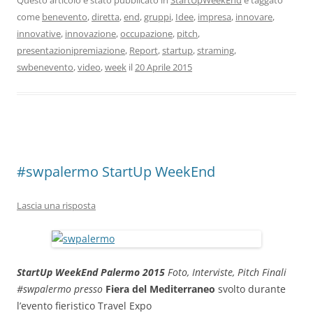
Questo articolo è stato pubblicato in
StartUpWeekEnd
e taggato
come
benevento
,
diretta
,
end
,
gruppi
,
Idee
,
impresa
,
innovare
,
innovative
,
innovazione
,
occupazione
,
pitch
,
presentazionipremiazione
,
Report
,
startup
,
straming
,
swbenevento
,
video
,
week
il
20 Aprile 2015
#swpalermo StartUp WeekEnd
Lascia una risposta
StartUp WeekEnd Palermo 2015
Foto, Interviste, Pitch Finali
#swpalermo
presso
Fiera del Mediterraneo
svolto durante
l’evento fieristico Travel Expo