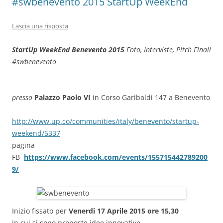
#swbenevento 2015 StartUp WeekEnd
Lascia una risposta
StartUp WeekEnd Benevento 2015
Foto, Interviste, Pitch Finali
#swbenevento
presso
Palazzo Paolo VI
in Corso Garibaldi 147 a Benevento
http://www.up.co/communities/italy/benevento/startup-
weekend/5337
pagina
FB
https://www.facebook.com/events/155715442789200
9/
Inizio fissato per
Venerdi 17 Aprile 2015 ore 15,30
in cui si sono proposte idee innovative,