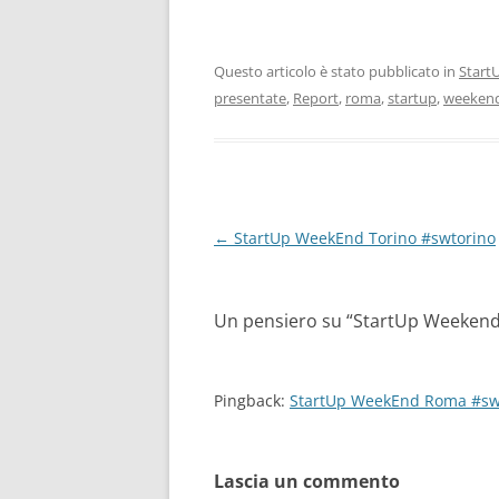
Questo articolo è stato pubblicato in
Star
presentate
,
Report
,
roma
,
startup
,
weeken
Navigazione
←
StartUp WeekEnd Torino #swtorino
articolo
Un pensiero su “
StartUp Weeken
Pingback:
StartUp WeekEnd Roma #swro
Lascia un commento