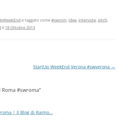
tUpWeekEnd
e taggato come
#swrom
,
Idee
,
interviste
,
pitch
,
d
il
18 Ottobre 2013
StartUp WeekEnd Verona #swverona
→
d Roma #swroma
”
ma | Il Blog di Raimo...