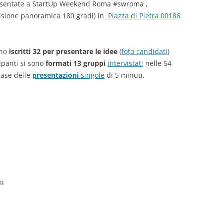
 presentate a StartUp Weekend Roma #swroma ,
isione panoramica 180 gradi) in
Piazza di Pietra 00186
ono
iscritti 32 per presentare le idee
(
foto candidati
)
ipanti si sono
formati 13 gruppi
intervistati
nelle 54
base delle
presentazioni
singole
di 5 minuti.
ni