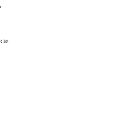
o
elas