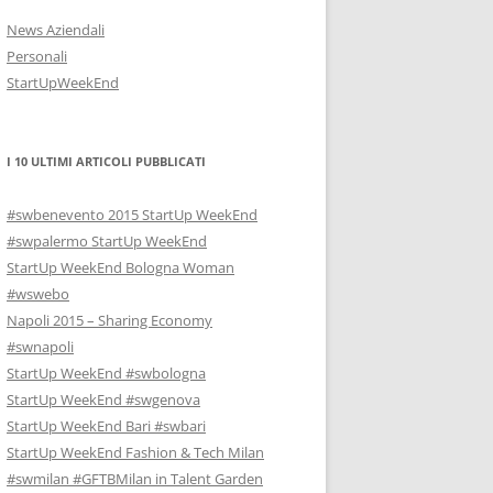
News Aziendali
Personali
StartUpWeekEnd
I 10 ULTIMI ARTICOLI PUBBLICATI
#swbenevento 2015 StartUp WeekEnd
#swpalermo StartUp WeekEnd
StartUp WeekEnd Bologna Woman
#wswebo
Napoli 2015 – Sharing Economy
#swnapoli
StartUp WeekEnd #swbologna
StartUp WeekEnd #swgenova
StartUp WeekEnd Bari #swbari
StartUp WeekEnd Fashion & Tech Milan
#swmilan #GFTBMilan in Talent Garden