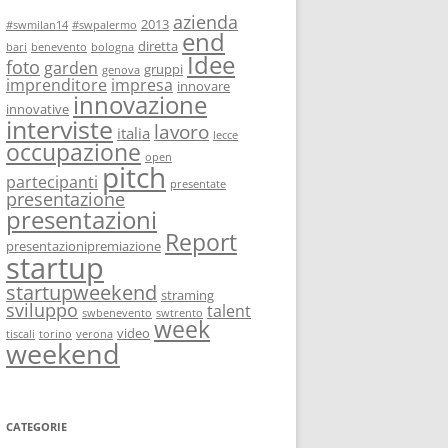
azienda
2013
#swmilan14
#swpalermo
end
diretta
bari
benevento
bologna
Idee
foto
garden
gruppi
genova
imprenditore
impresa
innovare
innovazione
innovative
interviste
lavoro
italia
lecce
occupazione
open
pitch
partecipanti
presentate
presentazione
presentazioni
Report
presentazionipremiazione
startup
startupweekend
straming
sviluppo
talent
swbenevento
swtrento
week
video
tiscali
torino
verona
weekend
CATEGORIE