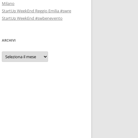
Milano
StartUp WeekEnd Reggio Emilia #swre
StartUp WeekEnd #swbenevento
ARCHIVI
Archivi