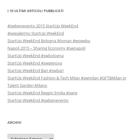
I 10 ULTIMI ARTICOLI PUBBLICATI
#swbenevento 2015 StartUp WeekEnd
#swpalermo StartUp WeekEnd
StartUp WeekEnd Bologna Woman #wswebo
Napoli 2015 – Sharing Economy #swnapoli
StartUp WeekEnd #swbologna
StartUp WeekEnd #swgenova
StartUp WeekEnd Bari #swbari
StartUp WeekEnd Fashion & Tech Milan #swmilan #GFTBMilan in
Talent Garden Milano
StartUp WeekEnd Reggio Emilia #swre
StartUp WeekEnd #swbenevento
ARCHIVI
Archivi