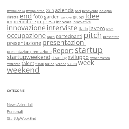
azienda
2013
#swmilan14
#swpalermo
bari
benevento
bologna
end
Idee
foto
garden
diretta
gruppi
genova
imprenditore
impresa
innovare
innovative
interviste
innovazione
lavoro
italia
lecce
pitch
occupazione
partecipanti
open
presentate
presentazioni
presentazione
startup
Report
presentazionipremiazione
startupweekend
sviluppo
straming
swbenevento
week
talent
video
swtrento
tiscali
torino
verona
weekend
CATEGORIE
News Aziendali
Personali
StartUpWeekEnd