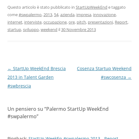
Questo articolo è stato pubblicato in
StartUpWeekEnd
e taggato
come
#swpalermo
,
2013
,
54
,
azienda
,
impresa
,
innovazione
,
internet
,
interviste
,
occupazione
,
ore
,
pitch
,
presentazioni
,
Report
,
startup
,
sviluppo
,
weekend
il
30 Novembre 2013
Navigazione
←
StartUp WeekEnd Brescia
Cosenza Startup Weekend
articolo
2013 in Talent Garden
#swcosenza
→
#swbrescia
Un pensiero su “
Palermo StartUp WeekEnd
#swpalermo
”
Pingback:
StartUp WeekEn #swpalermo 2013 - Report,