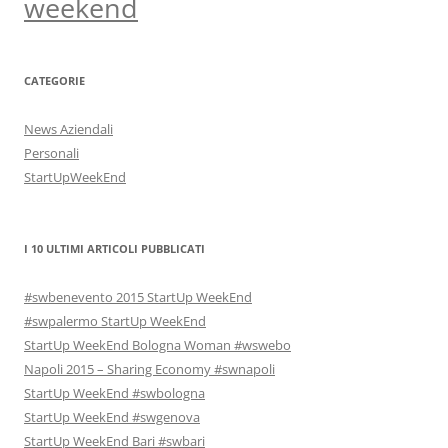
weekend
CATEGORIE
News Aziendali
Personali
StartUpWeekEnd
I 10 ULTIMI ARTICOLI PUBBLICATI
#swbenevento 2015 StartUp WeekEnd
#swpalermo StartUp WeekEnd
StartUp WeekEnd Bologna Woman #wswebo
Napoli 2015 – Sharing Economy #swnapoli
StartUp WeekEnd #swbologna
StartUp WeekEnd #swgenova
StartUp WeekEnd Bari #swbari