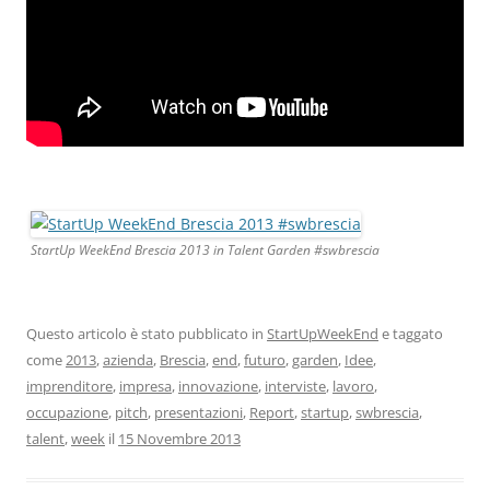
StartUp WeekEnd Brescia 2013 in Talent Garden #swbrescia
Questo articolo è stato pubblicato in
StartUpWeekEnd
e taggato
come
2013
,
azienda
,
Brescia
,
end
,
futuro
,
garden
,
Idee
,
imprenditore
,
impresa
,
innovazione
,
interviste
,
lavoro
,
occupazione
,
pitch
,
presentazioni
,
Report
,
startup
,
swbrescia
,
talent
,
week
il
15 Novembre 2013