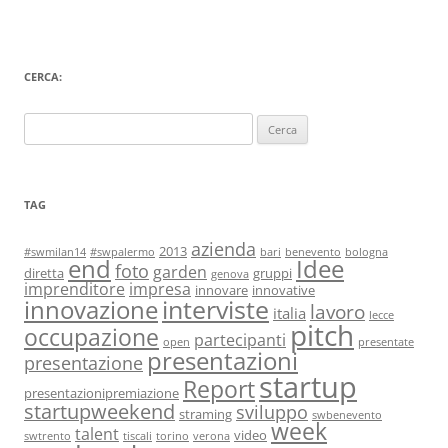
CERCA:
Ricerca
per:
TAG
azienda
2013
#swmilan14
#swpalermo
bari
benevento
bologna
end
Idee
foto
garden
diretta
gruppi
genova
imprenditore
impresa
innovare
innovative
interviste
innovazione
lavoro
italia
lecce
pitch
occupazione
partecipanti
open
presentate
presentazioni
presentazione
startup
Report
presentazionipremiazione
startupweekend
sviluppo
straming
swbenevento
week
talent
video
swtrento
tiscali
torino
verona