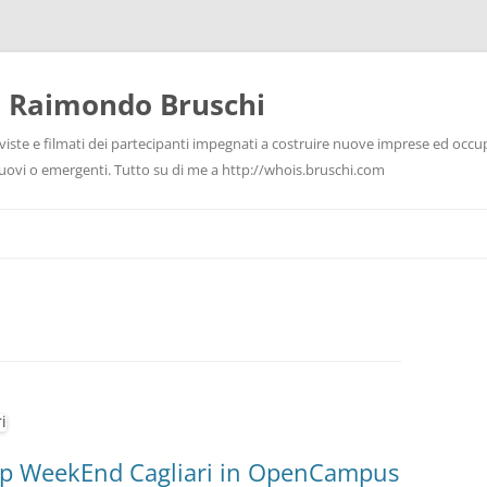
i Raimondo Bruschi
rviste e filmati dei partecipanti impegnati a costruire nuove imprese ed occu
 nuovi o emergenti. Tutto su di me a http://whois.bruschi.com
tUp WeekEnd Cagliari in OpenCampus