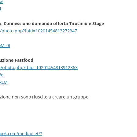
Kw
4
a:
Connessione domanda offerta Tirocinio e Stage
m/photo.php?fbid=10201454813272347
oM_0I
buzione Fastfood
m/photo.php?fbid=10201454813912363
Wo
qkLM
zione non sono riuscite a creare un gruppo:
ook.com/media/set/?