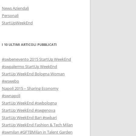
News Aziendali
Personali
StartUpWeekEnd
I 10 ULTIMI ARTICOLI PUBBLICATI
#swbenevento 2015 StartUp WeekEnd
#swpalermo StartUp WeekEnd
StartUp WeekEnd Bologna Woman
#wswebo
Napoli 2015 – Sharing Economy
#swnapoli
StartUp WeekEnd #swbologna
StartUp WeekEnd #swgenova
StartUp WeekEnd Bari #swbari
StartUp WeekEnd Fashion & Tech Milan
#swmilan #GFTBMilan in Talent Garden