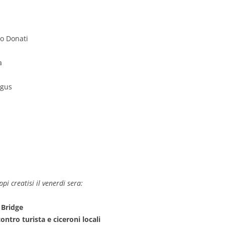
io Donati
a
igus
pi creatisi il venerdi sera:
 Bridge
ontro turista e ciceroni locali