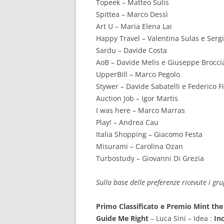
Topeek – Matteo Sulis
Spittea – Marco Dessì
Art U – Maria Elena Lai
Happy Travel – Valentina Sulas e Serg
Sardu – Davide Costa
AoB – Davide Melis e Giuseppe Brocci
UpperBill – Marco Pegolo
Stywer – Davide Sabatelli e Federico F
Auction Job – Igor Martis
I was here – Marco Marras
Play! – Andrea Cau
Italia Shopping – Giacomo Festa
Misurami – Carolina Ozan
Turbostudy – Giovanni Di Grezia
Sulla base delle preferenze ricevute i grup
Primo Classificato e Premio Mint the
Guide Me Right
– Luca Sini – Idea :
Inc