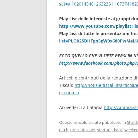
set=a.10201454812632331.107374182
Play List delle interviste ai gruppi d
http://www.youtube.com/playlist?
Play List di tutte le presentazioni fin
list=PLO02SDHFgn3gW9x680PwMeL
ECCO QUELLO CHE VI SIETE PERSI IN UN
http://www.facebook.com/photo.php
Articoli e contributi della redazione di
Tiscali:
http://notizie.tiscali.it/artic
economia
Arrivederci a Catania
http://catania.
Questo articolo è stato pubblicato in
Star
pitch
,
presentazioni
,
startup
,
tiscali
,
weeke