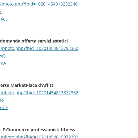
m/photo.php?fbid=10201454813232346
8
eoXg
domanda offerta servizi estetici
m/photo.php?fbid=10201454813792360
gyQ
gKA
erse MarketPlace d’Affitti
m/photo.php?fbid=10201454813872362
3o
Y4-E
a:
E.Commerce professionisti fitness
m/photo.php?fbid=10201454815072392