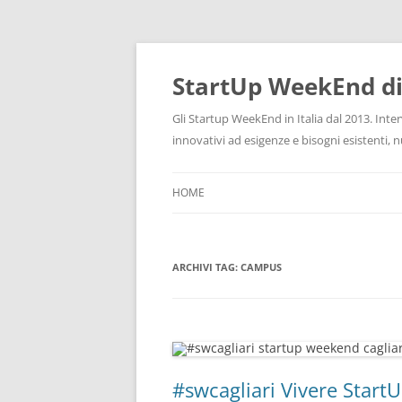
Vai
al
contenuto
StartUp WeekEnd d
Gli Startup WeekEnd in Italia dal 2013. Inte
innovativi ad esigenze e bisogni esistenti,
HOME
ARCHIVI TAG:
CAMPUS
#swcagliari Vivere Star