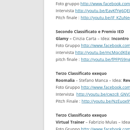
Foto gruppo
http://www.facebook.co
Intervista
http://youtu.be/EavKfYg6QE
Pitch finale :
http://youtu.be/IF_KZuN
Secondo Classificato e Premio IED
Glamy
–
Cinzia Carta – Idea:
Incontro 
Foto Gruppo
http://www.facebook.co
intervista
http://youtu.be/mcMqcdKE
pitch finale :
http://youtu.be/fPFPJ59n
Terzo Classificato exequo
Roomalia
– Stefano Manca – Idea:
Rev
Foto Gruppo
http://www.facebook.co
Intervista
http://youtu.be/cwzc8_GNV
Pitch Finale :
http://youtu.be/NzEuox9
Terzo Classificato exequo
Virtual Trainer
– Fabrizio Mulas – Ide
Foto Gruppo
http://www.facebook.co