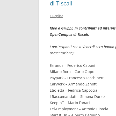
di Tiscali
1 Replica
Idee e Gruppi, in contribuiti ed intervi
OpenCampus di Tiscali.
I partecipanti che il Venerdì sera hanno 
presentazione):
Errands – Federico Caboni
Milano Rora – Carlo Oppo
Paypark – Francesco Facchinetti
CarWork – Armando Zanotti
Etic_etta – Fedrica Capoccia
I Raccomandati – Simona Durso
KeepinT – Mario Fanari
Tel-Employment – Antonio Ciotola
Start It Up – Alberto Dequino