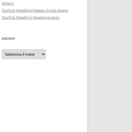
Milano
StartUp WeekEnd Reggio Emilia #swre
StartUp WeekEnd #swbenevento
ARCHIVI
Archivi