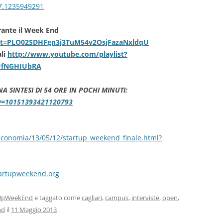
7.1235949291
urante il Week End
list=PLO02SDHFgn3j3TuM54v2OsjFazaNxldqU
ali
http://www.youtube.com/playlist?
UfNGHIUbRA
A SINTESI DI 54 ORE IN POCHI MINUTI:
?v=10151393421120793
oli/economia/13/05/12/startup_weekend_finale.html?
startupweekend.org
tUpWeekEnd
e taggato come
cagliari
,
campus
,
interviste
,
open
,
nd
il
11 Maggio 2013