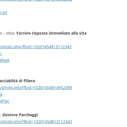
Q-kY
a – Idea:
Fornire risposte immediate alla vita
m/photo.php?fbid=10201454813112343
U
Q9Fw8
acciablità di filiera
m/photo.php?fbid=10201454814952389
14
2MTgc
a:
Gestore Parcheggi
m/photo.php?fbid=10201454813112343