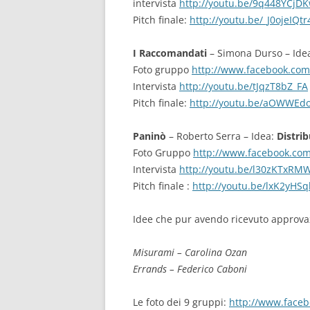
intervista
http://youtu.be/9q448YCjD
Pitch finale:
http://youtu.be/_J0ojeIQtr
I Raccomandati
– Simona Durso – Ide
Foto gruppo
http://www.facebook.co
Intervista
http://youtu.be/tJqzT8bZ_FA
Pitch finale:
http://youtu.be/aOWWEd
Paninò
– Roberto Serra – Idea:
Distri
Foto Gruppo
http://www.facebook.co
Intervista
http://youtu.be/l30zKTxRM
Pitch finale :
http://youtu.be/lxK2yHS
Idee che pur avendo ricevuto approva
Misurami – Carolina Ozan
Errands – Federico Caboni
Le foto dei 9 gruppi:
http://www.faceb