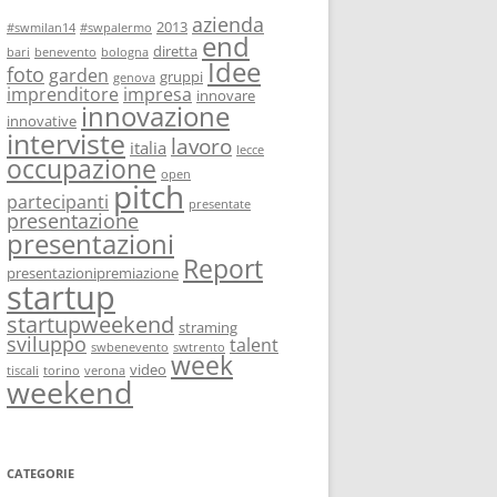
azienda
2013
#swmilan14
#swpalermo
end
diretta
bari
benevento
bologna
Idee
foto
garden
gruppi
genova
imprenditore
impresa
innovare
innovazione
innovative
interviste
lavoro
italia
lecce
occupazione
open
pitch
partecipanti
presentate
presentazione
presentazioni
Report
presentazionipremiazione
startup
startupweekend
straming
sviluppo
talent
swbenevento
swtrento
week
video
tiscali
torino
verona
weekend
CATEGORIE