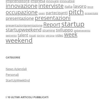
imprenditore
impresa
innovare
innovative
interviste
innovazione
lavoro
italia
lecce
pitch
occupazione
partecipanti
open
presentate
presentazioni
presentazione
startup
Report
presentazionipremiazione
startupweekend
sviluppo
straming
swbenevento
week
talent
video
swtrento
tiscali
torino
verona
weekend
CATEGORIE
News Aziendali
Personali
StartUpWeekEnd
I 10 ULTIMI ARTICOLI PUBBLICATI