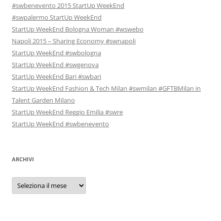
#swbenevento 2015 StartUp WeekEnd
#swpalermo StartUp WeekEnd
StartUp WeekEnd Bologna Woman #wswebo
Napoli 2015 – Sharing Economy #swnapoli
StartUp WeekEnd #swbologna
StartUp WeekEnd #swgenova
StartUp WeekEnd Bari #swbari
StartUp WeekEnd Fashion & Tech Milan #swmilan #GFTBMilan in
Talent Garden Milano
StartUp WeekEnd Reggio Emilia #swre
StartUp WeekEnd #swbenevento
ARCHIVI
Archivi