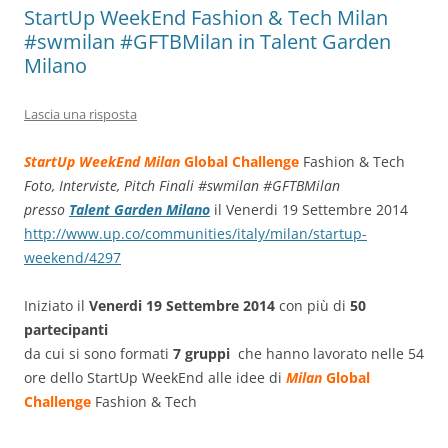
StartUp WeekEnd Fashion & Tech Milan
#swmilan #GFTBMilan in Talent Garden
Milano
Lascia una risposta
StartUp WeekEnd Milan
Global Challenge
Fashion & Tech
Foto, Interviste, Pitch Finali #swmilan #GFTBMilan
presso
Talent Garden Milano
il Venerdi 19 Settembre 2014
http://www.up.co/communities/italy/milan/startup-
weekend/4297
Iniziato il
Venerdi 19 Settembre 2014
con più di
50
partecipanti
da cui si sono formati
7 gruppi
che hanno lavorato nelle 54
ore dello StartUp WeekEnd alle idee di
Milan
Global
Challenge
Fashion & Tech