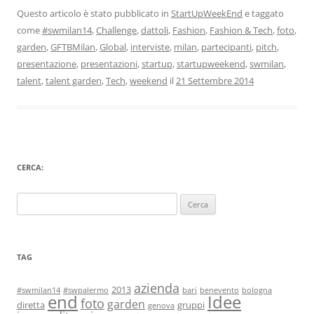
Questo articolo è stato pubblicato in
StartUpWeekEnd
e taggato
come
#swmilan14
,
Challenge
,
dattoli
,
Fashion
,
Fashion & Tech
,
foto
,
garden
,
GFTBMilan
,
Global
,
interviste
,
milan
,
partecipanti
,
pitch
,
presentazione
,
presentazioni
,
startup
,
startupweekend
,
swmilan
,
talent
,
talent garden
,
Tech
,
weekend
il
21 Settembre 2014
CERCA:
Ricerca
per:
TAG
azienda
2013
#swmilan14
#swpalermo
bari
benevento
bologna
end
Idee
foto
garden
diretta
gruppi
genova