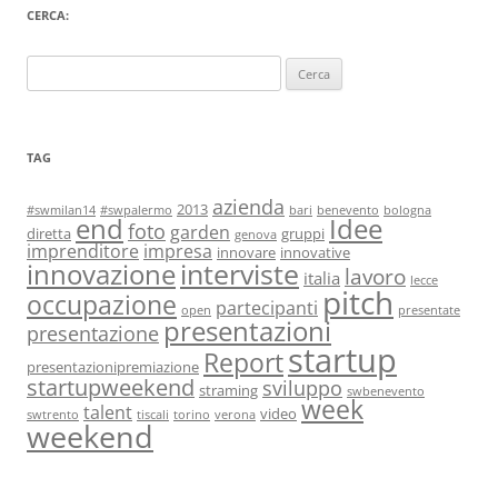
CERCA:
Ricerca
per:
TAG
azienda
2013
#swmilan14
#swpalermo
bari
benevento
bologna
end
Idee
foto
garden
diretta
gruppi
genova
imprenditore
impresa
innovare
innovative
interviste
innovazione
lavoro
italia
lecce
pitch
occupazione
partecipanti
open
presentate
presentazioni
presentazione
startup
Report
presentazionipremiazione
startupweekend
sviluppo
straming
swbenevento
week
talent
video
swtrento
tiscali
torino
verona
weekend