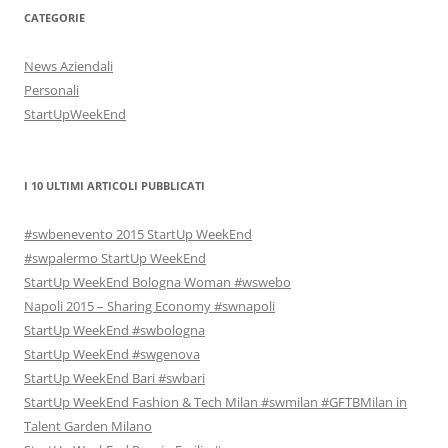
CATEGORIE
News Aziendali
Personali
StartUpWeekEnd
I 10 ULTIMI ARTICOLI PUBBLICATI
#swbenevento 2015 StartUp WeekEnd
#swpalermo StartUp WeekEnd
StartUp WeekEnd Bologna Woman #wswebo
Napoli 2015 – Sharing Economy #swnapoli
StartUp WeekEnd #swbologna
StartUp WeekEnd #swgenova
StartUp WeekEnd Bari #swbari
StartUp WeekEnd Fashion & Tech Milan #swmilan #GFTBMilan in
Talent Garden Milano