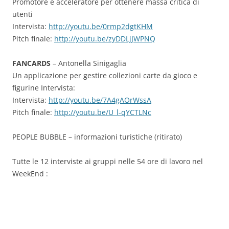
Promotore e acceleratore per ottenere massa critica di
utenti
Intervista:
http://youtu.be/0rmp2dgtKHM
Pitch finale:
http://youtu.be/zyDDLjJWPNQ
FANCARDS
– Antonella Sinigaglia
Un applicazione per gestire collezioni carte da gioco e
figurine Intervista:
Intervista:
http://youtu.be/7A4gAOrWssA
Pitch finale:
http://youtu.be/U_l-qYCTLNc
PEOPLE BUBBLE – informazioni turistiche (ritirato)
Tutte le 12 interviste ai gruppi nelle 54 ore di lavoro nel
WeekEnd :