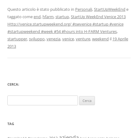
Questo articolo è stato pubblicato in
Personali
,
StartUpWeekEnd
e
taggato come
end
,
hfarm
,
startup
,
StartUp WeekEnd Venice 2013
Http://venice.startupweekend.org/ #swvenice #startup #venice
#startupweekend #week #54 #hours into H-FARM Ventures
,
startupper
,
sviluppo
,
venezia
,
venice
,
venture
,
weekend
il
19 Aprile
2013
CERCA:
Ricerca
per:
TAG
azienda