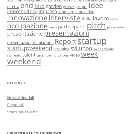
2013
#swmilan14
#swpalermo
bari
benevento
bologna
end
Idee
foto
garden
diretta
gruppi
genova
imprenditore
impresa
innovare
innovative
interviste
innovazione
lavoro
italia
lecce
pitch
occupazione
partecipanti
open
presentate
presentazioni
presentazione
startup
Report
presentazionipremiazione
startupweekend
sviluppo
straming
swbenevento
week
talent
video
swtrento
tiscali
torino
verona
weekend
CATEGORIE
News Aziendali
Personali
StartUpWeekEnd
I 10 ULTIMI ARTICOLI PUBBLICATI