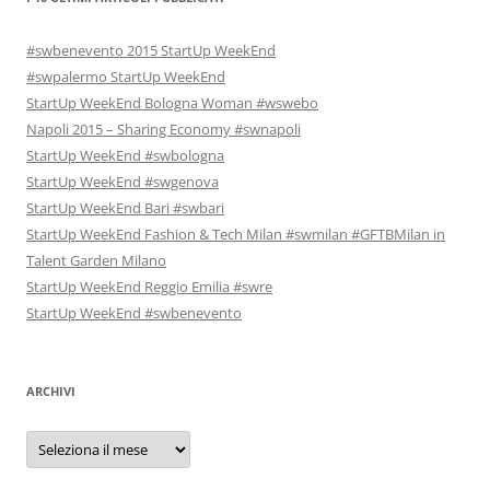
#swbenevento 2015 StartUp WeekEnd
#swpalermo StartUp WeekEnd
StartUp WeekEnd Bologna Woman #wswebo
Napoli 2015 – Sharing Economy #swnapoli
StartUp WeekEnd #swbologna
StartUp WeekEnd #swgenova
StartUp WeekEnd Bari #swbari
StartUp WeekEnd Fashion & Tech Milan #swmilan #GFTBMilan in
Talent Garden Milano
StartUp WeekEnd Reggio Emilia #swre
StartUp WeekEnd #swbenevento
ARCHIVI
Archivi