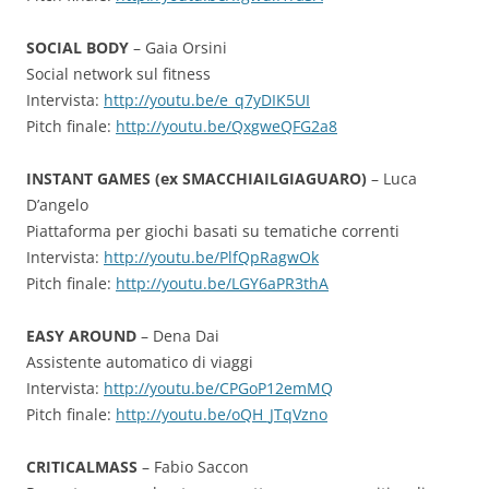
SOCIAL BODY
– Gaia Orsini
Social network sul fitness
Intervista:
http://youtu.be/e_q7yDIK5UI
Pitch finale:
http://youtu.be/QxgweQFG2a8
INSTANT GAMES (ex SMACCHIAILGIAGUARO)
– Luca
D’angelo
Piattaforma per giochi basati su tematiche correnti
Intervista:
http://youtu.be/PlfQpRagwOk
Pitch finale:
http://youtu.be/LGY6aPR3thA
EASY AROUND
– Dena Dai
Assistente automatico di viaggi
Intervista:
http://youtu.be/CPGoP12emMQ
Pitch finale:
http://youtu.be/oQH_JTqVzno
CRITICALMASS
– Fabio Saccon