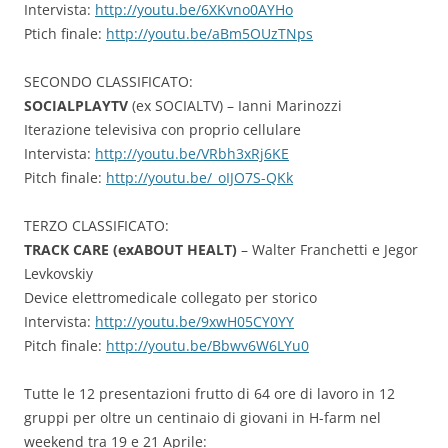
Intervista:
http://youtu.be/6XKvno0AYHo
Ptich finale:
http://youtu.be/aBm5OUzTNps
SECONDO CLASSIFICATO:
SOCIALPLAYTV
(ex SOCIALTV) – Ianni Marinozzi
Iterazione televisiva con proprio cellulare
Intervista:
http://youtu.be/VRbh3xRj6KE
Pitch finale:
http://youtu.be/_oIJO7S-QKk
TERZO CLASSIFICATO:
TRACK CARE (exABOUT HEALT)
– Walter Franchetti e Jegor
Levkovskiy
Device elettromedicale collegato per storico
Intervista:
http://youtu.be/9xwH05CY0YY
Pitch finale:
http://youtu.be/Bbwv6W6LYu0
Tutte le 12 presentazioni frutto di 64 ore di lavoro in 12
gruppi per oltre un centinaio di giovani in H-farm nel
weekend tra 19 e 21 Aprile: