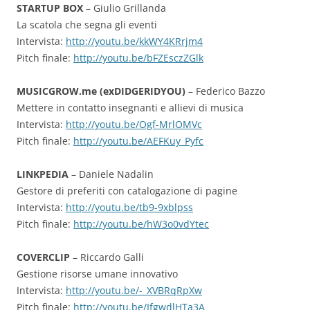
STARTUP BOX
– Giulio Grillanda
La scatola che segna gli eventi
Intervista:
http://youtu.be/kkWY4KRrjm4
Pitch finale:
http://youtu.be/bFZEsczZGlk
MUSICGROW.me (exDIDGERIDYOU)
– Federico Bazzo
Mettere in contatto insegnanti e allievi di musica
Intervista:
http://youtu.be/Ogf-MrlOMVc
Pitch finale:
http://youtu.be/AEFKuy_Pyfc
LINKPEDIA
– Daniele Nadalin
Gestore di preferiti con catalogazione di pagine
Intervista:
http://youtu.be/tb9-9xblpss
Pitch finale:
http://youtu.be/hW3o0vdYtec
COVERCLIP
– Riccardo Galli
Gestione risorse umane innovativo
Intervista:
http://youtu.be/-_XVBRqRpXw
Pitch finale:
http://youtu.be/IfgwdlHTa3A