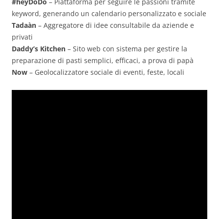
#heyDoDo
– Piattaforma per seguire le passioni tramite
keyword, generando un calendario personalizzato e sociale
Tadaàn
– Aggregatore di idee consultabile da aziende e
privati
Daddy’s Kitchen
– Sito web con sistema per gestire la
preparazione di pasti semplici, efficaci, a prova di papà
Now
– Geolocalizzatore sociale di eventi, feste, locali