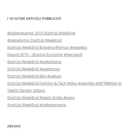
I 10 ULTIMI ARTICOLI PUBBLICATI
#swbenevento 2015 StartUp WeekEnd
#swpalermo StartUp WeekEnd
StartUp WeekEnd Bologna Woman #wswebo
Napoli 2015 – Sharing Economy #swnapoli
StartUp WeekEnd #swbologna
StartUp WeekEnd #swgenova
StartUp WeekEnd Bari #swbari
StartUp WeekEnd Fashion & Tech Milan #swmilan #GFTBMilan in
Talent Garden Milano
StartUp WeekEnd Reggio Emilia #swre
StartUp WeekEnd #swbenevento
ARCHIVI