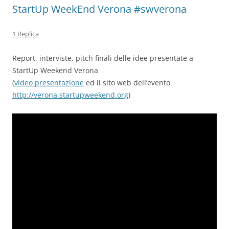
StartUp WeekEnd Verona #swverona
1 Replica
Report, interviste, pitch finali delle idee presentate a
StartUp Weekend Verona
(
video presentazione
ed il sito web dell’evento
http://verona.startupweekend.org
)