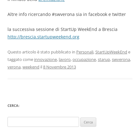
Altre info ricercando #swverona sia in facebook e twitter
la successiva sessione di StartUp WeekEnd a Brescia
http://brescia.startupweekend.org
Questo articolo è stato pubblicato in
Personali
,
StartUpWeekEnd
e
taggato come
innovazione
,
lavoro
,
occupazione
,
starup
,
swverona
,
verona
,
weekend
il
8 Novembre 2013
CERCA:
Ricerca
per: