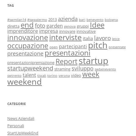
TAG
azienda
2013
#swmilan14
#swpalermo
bari
benevento
bologna
end
Idee
foto
garden
diretta
gruppi
genova
imprenditore
impresa
innovare
innovative
interviste
innovazione
lavoro
italia
lecce
pitch
occupazione
partecipanti
open
presentate
presentazioni
presentazione
startup
Report
presentazionipremiazione
startupweekend
sviluppo
straming
swbenevento
week
talent
video
swtrento
tiscali
torino
verona
weekend
CATEGORIE
News Aziendali
Personali
StartUpWeekEnd