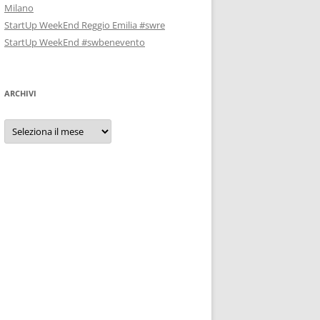
Milano
StartUp WeekEnd Reggio Emilia #swre
StartUp WeekEnd #swbenevento
ARCHIVI
Archivi