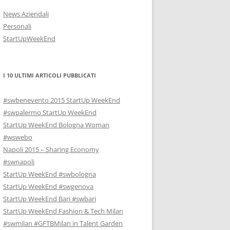
News Aziendali
Personali
StartUpWeekEnd
I 10 ULTIMI ARTICOLI PUBBLICATI
#swbenevento 2015 StartUp WeekEnd
#swpalermo StartUp WeekEnd
StartUp WeekEnd Bologna Woman
#wswebo
Napoli 2015 – Sharing Economy
#swnapoli
StartUp WeekEnd #swbologna
StartUp WeekEnd #swgenova
StartUp WeekEnd Bari #swbari
StartUp WeekEnd Fashion & Tech Milan
#swmilan #GFTBMilan in Talent Garden