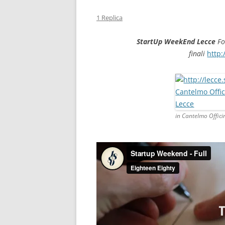
1 Replica
StartUp WeekEnd Lecce
Fo
finali
http:
in Cantelmo Offici