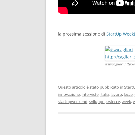
la prossima sessione di
StartUp WeekE
#swcagliari http:/
Questo articolo è stato pubblicato in
Star
innovazione
,
interviste
,
italia
,
lavoro
,
lecce
,
startupweekend
,
sviluppo
,
swlecce
,
week
,