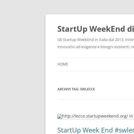
Vai
al
contenuto
StartUp WeekEnd d
Gli Startup WeekEnd in Italia dal 2013. Inte
innovativi ad esigenze e bisogni esistenti,
HOME
ARCHIVI TAG:
SWLECCE
StartUp Week End #swle