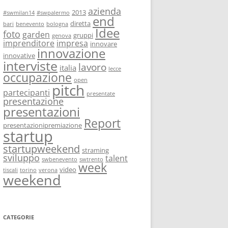
azienda
2013
#swmilan14
#swpalermo
end
diretta
bari
benevento
bologna
Idee
foto
garden
gruppi
genova
imprenditore
impresa
innovare
innovazione
innovative
interviste
lavoro
italia
lecce
occupazione
open
pitch
partecipanti
presentate
presentazione
presentazioni
Report
presentazionipremiazione
startup
startupweekend
straming
sviluppo
talent
swbenevento
swtrento
week
video
tiscali
torino
verona
weekend
CATEGORIE