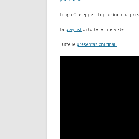
Longo Giuseppe – Lupiae (non ha pros
La
play list
di tutte le interviste
Tutte le
presentazioni finali