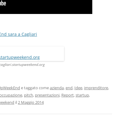
nd sara a Cagliari
/cagliari.startupweekend.org
tUpWeekEnd
e taggato come
azienda
,
end
,
Idee
,
imprenditore
,
occupazione
,
pitch
,
presentazioni
,
Report
,
startup
,
weekend
il
2 Maggio 2014