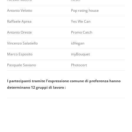
Antonio Velotto
Pop rating house
Raffaele Aprea
Yes We Can
Antonio Oreste
Promo Catch
Vincenzo Salatiello
idVegan
Marco Esposito
myBouquet
Pasquale Saviano
Photocert
I partecipanti tramite l’espressione comune di preferenza hanno
determinano 12
gruppi di lavoro :