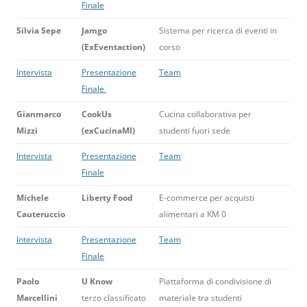
Finale
Silvia Sepe
Jamgo
Sistema per ricerca di eventi in
(ExEventaction)
corso
Intervista
Presentazione
Team
Finale
Gianmarco
CookUs
Cucina collaborativa per
Mizzi
(exCucinaMI)
studenti fuori sede
Intervista
Presentazione
Team
Finale
Michele
Liberty Food
E-commerce per acquisti
Cauteruccio
alimentari a KM 0
Intervista
Presentazione
Team
Finale
Paolo
U Know
Piattaforma di condivisione di
Marcellini
terzo classificato
materiale tra studenti