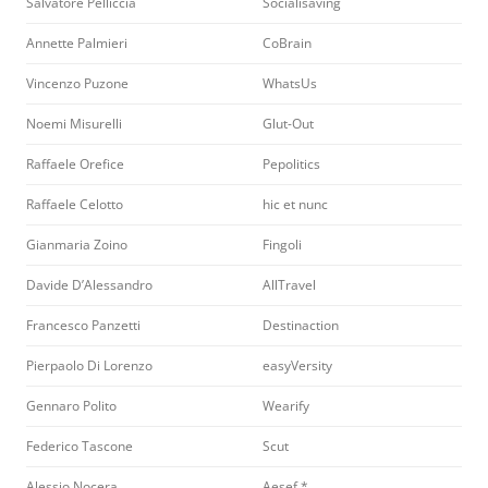
Salvatore Pelliccia
Socialisaving
Annette Palmieri
CoBrain
Vincenzo Puzone
WhatsUs
Noemi Misurelli
Glut-Out
Raffaele Orefice
Pepolitics
Raffaele Celotto
hic et nunc
Gianmaria Zoino
Fingoli
Davide D’Alessandro
AllTravel
Francesco Panzetti
Destinaction
Pierpaolo Di Lorenzo
easyVersity
Gennaro Polito
Wearify
Federico Tascone
Scut
Alessio Nocera
Aesef *