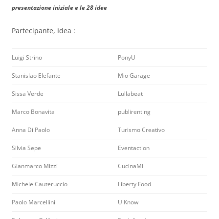
presentazione iniziale e le 28 idee
Partecipante, Idea :
Luigi Strino
PonyU
Stanislao Elefante
Mio Garage
Sissa Verde
Lullabeat
Marco Bonavita
publirenting
Anna Di Paolo
Turismo Creativo
Silvia Sepe
Eventaction
Gianmarco Mizzi
CucinaMI
Michele Cauteruccio
Liberty Food
Paolo Marcellini
U Know