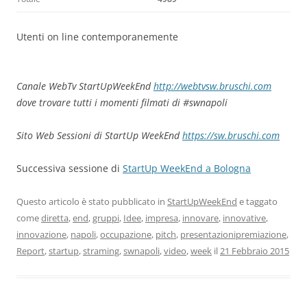
Utenti on line contemporanemente
Canale WebTv StartUpWeekEnd
http://webtvsw.bruschi.com
dove trovare tutti i momenti filmati di #swnapoli
Sito Web Sessioni di StartUp WeekEnd
https://sw.bruschi.com
Successiva sessione di
StartUp WeekEnd a Bologna
Questo articolo è stato pubblicato in
StartUpWeekEnd
e taggato
come
diretta
,
end
,
gruppi
,
Idee
,
impresa
,
innovare
,
innovative
,
innovazione
,
napoli
,
occupazione
,
pitch
,
presentazionipremiazione
,
Report
,
startup
,
straming
,
swnapoli
,
video
,
week
il
21 Febbraio 2015