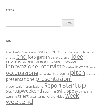
CERCA:
Ricerca
per:
TAG
azienda
2013
#swmilan14
#swpalermo
bari
benevento
bologna
end
Idee
foto
garden
diretta
gruppi
genova
imprenditore
impresa
innovare
innovative
interviste
innovazione
lavoro
italia
lecce
pitch
occupazione
partecipanti
open
presentate
presentazioni
presentazione
startup
Report
presentazionipremiazione
startupweekend
sviluppo
straming
swbenevento
week
talent
video
swtrento
tiscali
torino
verona
weekend