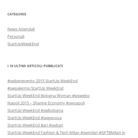
CATEGORIE
News Aziendali
Personali
StartUpWeekEnd
I 10 ULTIMI ARTICOLI PUBBLICATI
#swbenevento 2015 StartUp WeekEnd
#swpalermo StartUp WeekEnd
StartUp WeekEnd Bologna Woman #wswebo
Napoli 2015 – Sharing Economy #swnapoli
StartUp WeekEnd #swbologna
StartUp WeekEnd #swgenova
StartUp WeekEnd Bari #swbari
StartUp WeekEnd Fashion & Tech Milan #swmilan #GFTBMilan in