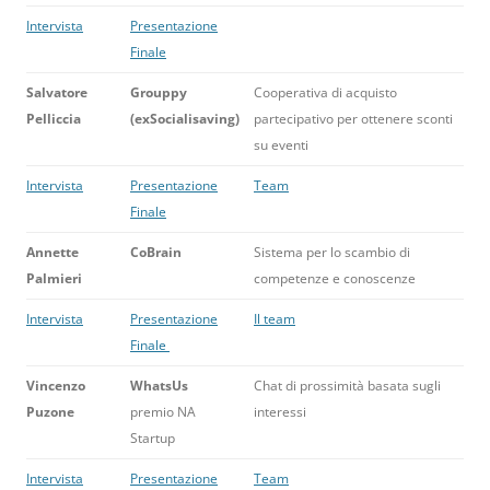
Intervista
Presentazione
Finale
Salvatore
Grouppy
Cooperativa di acquisto
Pelliccia
(exSocialisaving)
partecipativo per ottenere sconti
su eventi
Intervista
Presentazione
Team
Finale
Annette
CoBrain
Sistema per lo scambio di
Palmieri
competenze e conoscenze
Intervista
Presentazione
Il team
Finale
Vincenzo
WhatsUs
Chat di prossimità basata sugli
Puzone
premio NA
interessi
Startup
Intervista
Presentazione
Team