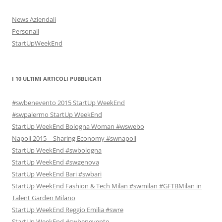
News Aziendali
Personali
StartUpWeekEnd
I 10 ULTIMI ARTICOLI PUBBLICATI
#swbenevento 2015 StartUp WeekEnd
#swpalermo StartUp WeekEnd
StartUp WeekEnd Bologna Woman #wswebo
Napoli 2015 – Sharing Economy #swnapoli
StartUp WeekEnd #swbologna
StartUp WeekEnd #swgenova
StartUp WeekEnd Bari #swbari
StartUp WeekEnd Fashion & Tech Milan #swmilan #GFTBMilan in
Talent Garden Milano
StartUp WeekEnd Reggio Emilia #swre
StartUp WeekEnd #swbenevento