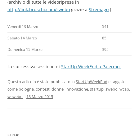
(archivio di tutte le videoriprese in
http://link.bruschi.com/swebo
grazie a
Stremago
)
Venerdi 13 Marzo
541
Sabato 14 Marzo
85
Domenica 15 Marzo
395
La successiva sessione di
StartUp WeekEnd a Palermo
Questo articolo è stato pubblicato in
StartUpWeekEnd
e taggato
come
bologna
,
contest
,
donne
,
innovazione
,
startup
,
swebo
,
wcap
,
wswebo
il
13 Marzo 2015
CERCA: