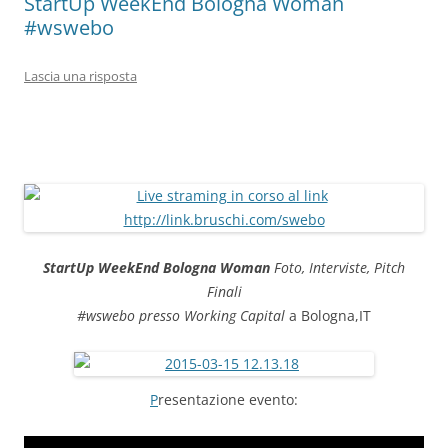
StartUp WeekEnd Bologna Woman
#wswebo
Lascia una risposta
StartUp WeekEnd Bologna Woman
Foto, Interviste, Pitch
Finali
#wswebo
presso Working Capital
a Bologna,IT
P
resentazione evento: