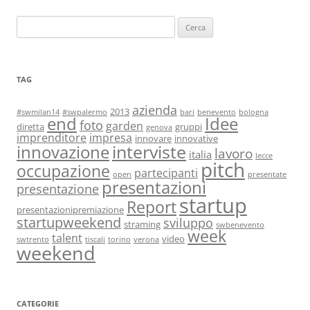
Ricerca
per:
TAG
azienda
2013
#swmilan14
#swpalermo
bari
benevento
bologna
end
Idee
foto
garden
diretta
gruppi
genova
imprenditore
impresa
innovare
innovative
interviste
innovazione
lavoro
italia
lecce
pitch
occupazione
partecipanti
open
presentate
presentazioni
presentazione
startup
Report
presentazionipremiazione
startupweekend
sviluppo
straming
swbenevento
week
talent
video
swtrento
tiscali
torino
verona
weekend
CATEGORIE