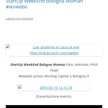
StartUp WeekEnd Bologna Woman
#wswebo
Lascia una risposta
StartUp WeekEnd Bologna Woman
Foto, Interviste, Pitch
Finali
#wswebo
presso Working Capital
a Bologna,IT
P
resentazione evento: