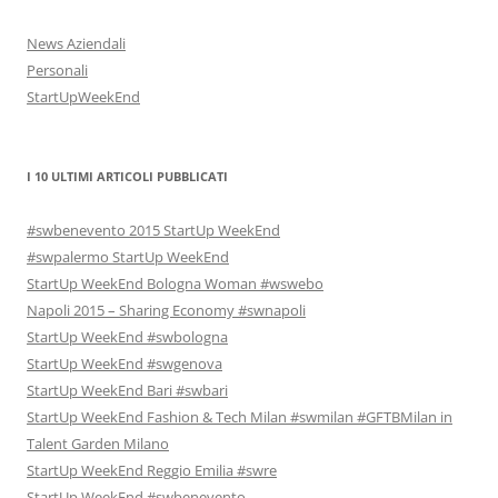
News Aziendali
Personali
StartUpWeekEnd
I 10 ULTIMI ARTICOLI PUBBLICATI
#swbenevento 2015 StartUp WeekEnd
#swpalermo StartUp WeekEnd
StartUp WeekEnd Bologna Woman #wswebo
Napoli 2015 – Sharing Economy #swnapoli
StartUp WeekEnd #swbologna
StartUp WeekEnd #swgenova
StartUp WeekEnd Bari #swbari
StartUp WeekEnd Fashion & Tech Milan #swmilan #GFTBMilan in
Talent Garden Milano
StartUp WeekEnd Reggio Emilia #swre
StartUp WeekEnd #swbenevento