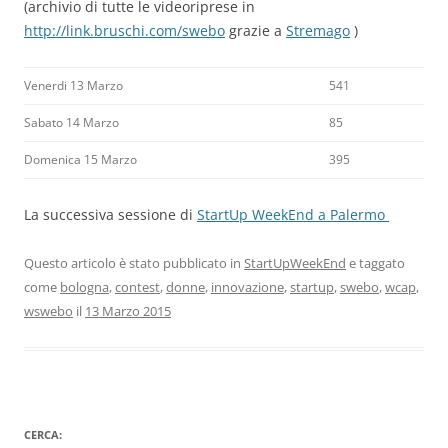
(archivio di tutte le videoriprese in
http://link.bruschi.com/swebo
grazie a
Stremago
)
Venerdi 13 Marzo
541
Sabato 14 Marzo
85
Domenica 15 Marzo
395
La successiva sessione di
StartUp WeekEnd a Palermo
Questo articolo è stato pubblicato in
StartUpWeekEnd
e taggato
come
bologna
,
contest
,
donne
,
innovazione
,
startup
,
swebo
,
wcap
,
wswebo
il
13 Marzo 2015
CERCA: