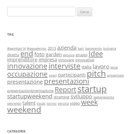
Ricerca
per:
TAG
azienda
2013
#swmilan14
#swpalermo
bari
benevento
bologna
end
Idee
foto
garden
diretta
gruppi
genova
imprenditore
impresa
innovare
innovative
interviste
innovazione
lavoro
italia
lecce
pitch
occupazione
partecipanti
open
presentate
presentazioni
presentazione
startup
Report
presentazionipremiazione
startupweekend
sviluppo
straming
swbenevento
week
talent
video
swtrento
tiscali
torino
verona
weekend
CATEGORIE