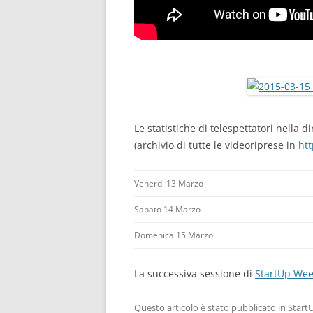
Le statistiche di telespettatori nella di
(archivio di tutte le videoriprese in
htt
Venerdi 13 Marzo
Sabato 14 Marzo
Domenica 15 Marzo
La successiva sessione di
StartUp We
Questo articolo è stato pubblicato in
Star