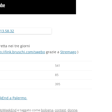
retta nei tre giorni
p://link.bruschi.com/swebo
grazie a
Stremago
)
541
85
395
ekEnd a Palermo
tUpWeekEnd
e taggato come
bologna
,
contest
,
donne
,