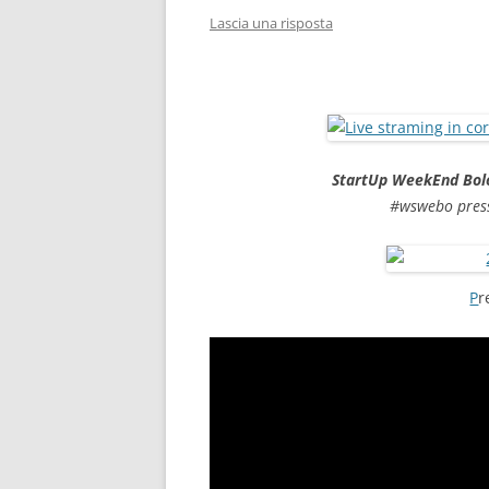
Lascia una risposta
StartUp WeekEnd Bo
#wswebo
pres
P
r