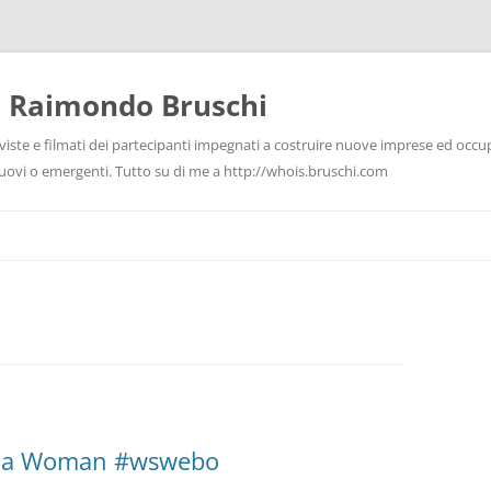
i Raimondo Bruschi
rviste e filmati dei partecipanti impegnati a costruire nuove imprese ed occu
 nuovi o emergenti. Tutto su di me a http://whois.bruschi.com
gna Woman #wswebo