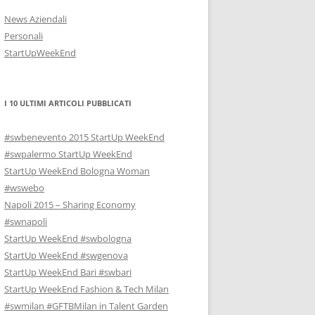
News Aziendali
Personali
StartUpWeekEnd
I 10 ULTIMI ARTICOLI PUBBLICATI
#swbenevento 2015 StartUp WeekEnd
#swpalermo StartUp WeekEnd
StartUp WeekEnd Bologna Woman
#wswebo
Napoli 2015 – Sharing Economy
#swnapoli
StartUp WeekEnd #swbologna
StartUp WeekEnd #swgenova
StartUp WeekEnd Bari #swbari
StartUp WeekEnd Fashion & Tech Milan
#swmilan #GFTBMilan in Talent Garden