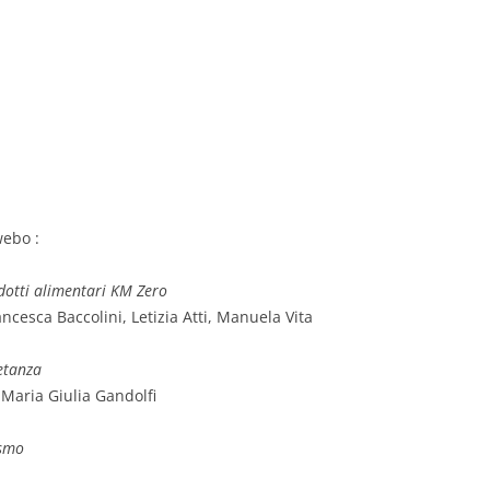
webo :
dotti alimentari KM Zero
cesca Baccolini, Letizia Atti, Manuela Vita
ietanza
aria Giulia Gandolfi
ismo