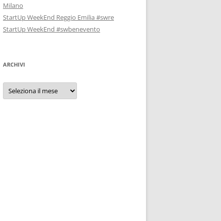
Milano
StartUp WeekEnd Reggio Emilia #swre
StartUp WeekEnd #swbenevento
ARCHIVI
Archivi