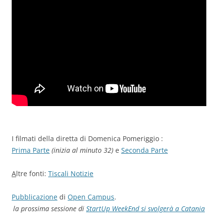
I filmati della diretta di Domenica Pomeriggio :
Prima Parte
(inizia al minuto 32)
e
Seconda Parte
A
ltre fonti:
Tiscali Notizie
Pubblicazione
di
Open Campus
.
la prossima sessione di
StartUp WeekEnd si svolgerà a Catania