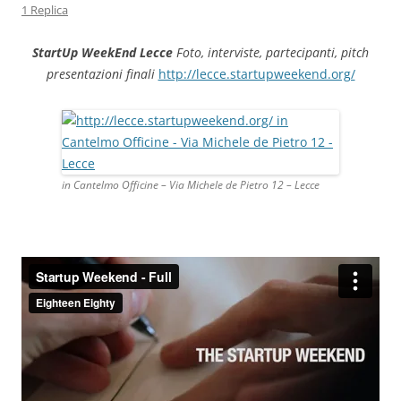
1 Replica
StartUp WeekEnd Lecce
Foto, interviste, partecipanti, pitch
presentazioni finali
http://lecce.startupweekend.org/
in Cantelmo Officine – Via Michele de Pietro 12 – Lecce