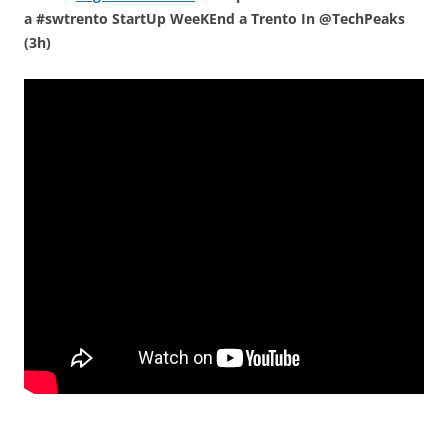
a #swtrento StartUp WeeKEnd a Trento In @TechPeaks
(3h)