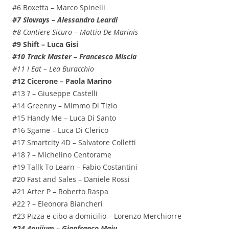
#6 Boxetta – Marco Spinelli
#7 Sloways – Alessandro Leardi
#8 Cantiere Sicuro – Mattia De Marinis
#9 Shift – Luca Gisi
#10 Track Master – Francesco Miscia
#11 I Eat – Lea Buracchio
#12 Cicerone – Paola Marino
#13 ? – Giuseppe Castelli
#14 Greenny – Mimmo Di Tizio
#15 Handy Me – Luca Di Santo
#16 Sgame – Luca Di Clerico
#17 Smartcity 4D – Salvatore Colletti
#18 ? – Michelino Centorame
#19 Tallk To Learn – Fabio Costantini
#20 Fast and Sales – Daniele Rossi
#21 Arter P – Roberto Raspa
#22 ? – Eleonora Biancheri
#23 Pizza e cibo a domicilio – Lorenzo Merchiorre
#24 4oujium – Gianfranco Maju