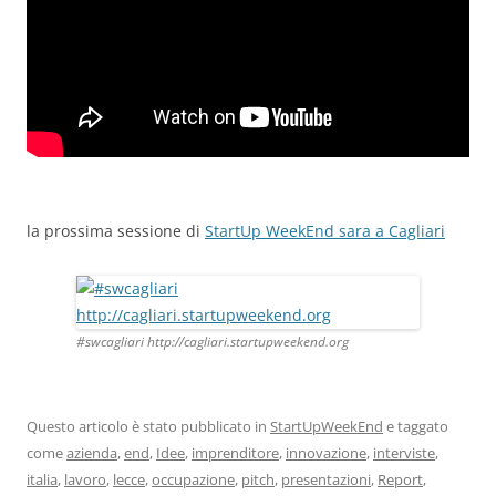
la prossima sessione di
StartUp WeekEnd sara a Cagliari
#swcagliari http://cagliari.startupweekend.org
Questo articolo è stato pubblicato in
StartUpWeekEnd
e taggato
come
azienda
,
end
,
Idee
,
imprenditore
,
innovazione
,
interviste
,
italia
,
lavoro
,
lecce
,
occupazione
,
pitch
,
presentazioni
,
Report
,