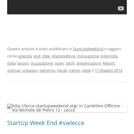
Questo articolo è stato pubblicato in
StartUpWeekEnd
e taggato
come
azienda
,
end
,
Idee
,
imprenditore
,
innovazione
,
interviste
,
italia
,
lavoro
,
occupazione
,
open
,
pitch
,
presentazioni
,
Report
,
startup
,
sviluppo
,
swtrento
,
tiscali
,
trento
,
week
il
17 Maggio 2014
StartUp Week End #swlecce