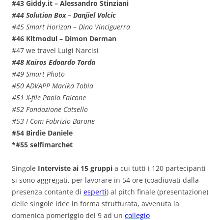
#43 Giddy.it – Alessandro Stinziani
#44 Solution Box – Danjiel Volcic
#45 Smart Horizon – Dino Vinciguerra
#46 Kitmodul – Dimon Derman
#47 we travel Luigi Narcisi
#48 Kairos Edoardo Torda
#49 Smart Photo
#50 ADVAPP Marika Tobia
#51 X-file Paolo Falcone
#52 Fondazione Catsello
#53 I-Com Fabrizio Barone
#54 Birdie Daniele
*#55 selfimarchet
Singole
Interviste ai 15 gruppi
a cui tutti i 120 partecipanti
si sono aggregati, per lavorare in 54 ore (coadiuvati dalla
presenza contante di
esperti
) al pitch finale (presentazione)
delle singole idee in forma strutturata, avvenuta la
domenica pomeriggio del 9 ad un
collegio