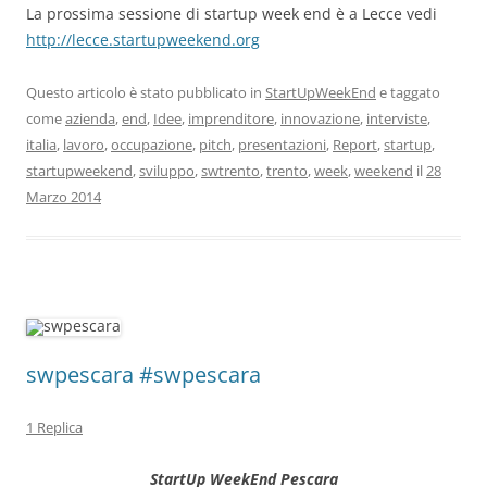
La prossima sessione di startup week end è a Lecce vedi
http://lecce.startupweekend.org
Questo articolo è stato pubblicato in
StartUpWeekEnd
e taggato
come
azienda
,
end
,
Idee
,
imprenditore
,
innovazione
,
interviste
,
italia
,
lavoro
,
occupazione
,
pitch
,
presentazioni
,
Report
,
startup
,
startupweekend
,
sviluppo
,
swtrento
,
trento
,
week
,
weekend
il
28
Marzo 2014
swpescara #swpescara
1 Replica
StartUp WeekEnd Pescara