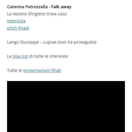
Caterina Petruzzella –
Talk away
La lezione d’inglese trova casa
intervista
pitch finale
Longo Giuseppe – Lupiae (non ha proseguito)
La
play list
di tutte le interviste
Tutte le
presentazioni finali